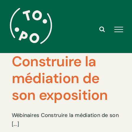
Skip
to
content
Construire la
médiation de
son exposition
Wébinaires Construire la médiation de son
[...]