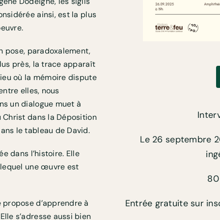
gène Dodeigne, les sigils
nsidérée ainsi, est la plus
oeuvre.
ion pose, paradoxalement,
lus près, la trace apparaît
 lieu où la mémoire dispute
entre elles, nous
ans un dialogue muet à
Inter
 Christ dans la Déposition
ans le tableau de David.
Le 26 septembre 
e dans l’histoire. Elle
ing
r lequel une œuvre est
80
Entrée gratuite sur ins
ce propose d’apprendre à
Elle s’adresse aussi bien