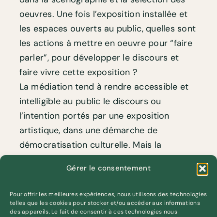
oeuvres. Une fois l’exposition installée et
les espaces ouverts au public, quelles sont
les actions à mettre en oeuvre pour “faire
parler”, pour développer le discours et
faire vivre cette exposition ?
La médiation tend à rendre accessible et
intelligible au public le discours ou
l’intention portés par une exposition
artistique, dans une démarche de
démocratisation culturelle. Mais la
médiation sert également dans l’autre
Gérer le consentement
sens, pour l’artiste, à récolter les
impressions du public, à savoir comment
Pour offrir les meilleures expériences, nous utilisons des technologies
sont perçues ses oeuvres. Ainsi, à travers
telles que les cookies pour stocker et/ou accéder aux informations
des appareils. Le fait de consentir à ces technologies nous