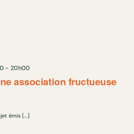
00
-
20h00
une association fructueuse
et émis [...]