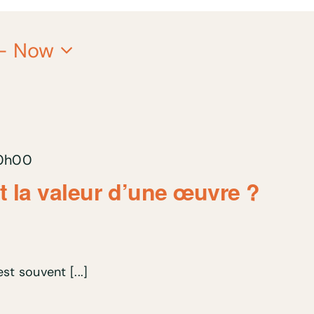
- 
Now
0h00
it la valeur d’une œuvre ?
st souvent [...]