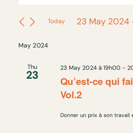
Search
Keyword.
and
Views
Search
23 May 2024
 
Today
Navigation
for
Select
Events
date.
by
May 2024
Keyword.
Thu
23 May 2024 à 19h00
-
2
23
Qu’est-ce qui fa
Vol.2
Donner un prix à son travail e