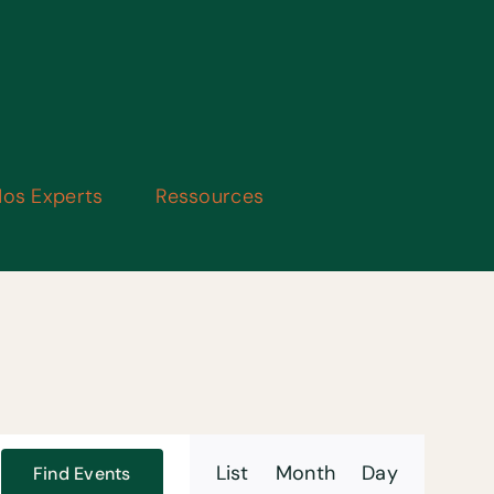
os Experts
Ressources
Event
List
Month
Day
Find Events