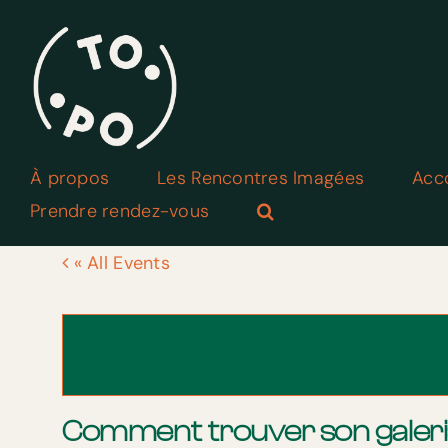
Skip
to
content
À propos
Les Rencontres Imagées
Acc
Prendre rendez-vous
« All Events
Comment trouver son galeri