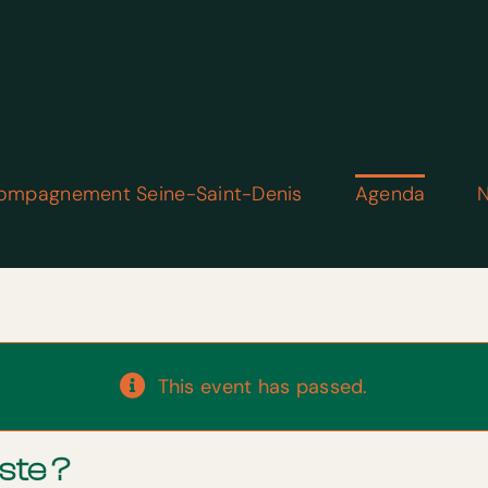
ompagnement Seine-Saint-Denis
Agenda
N
This event has passed.
ste ?