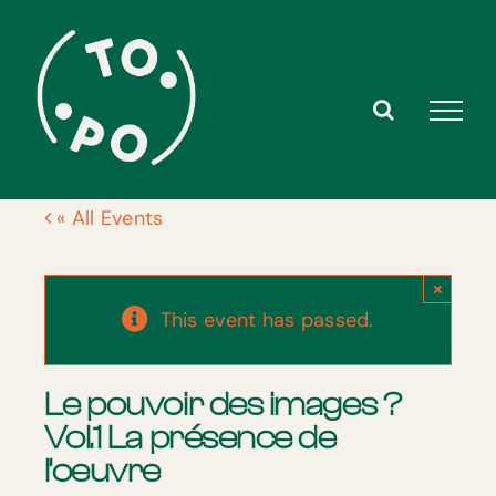
Skip
to
content
« All Events
×
This event has passed.
Le pouvoir des images ?
Vol.1 La présence de
l’oeuvre