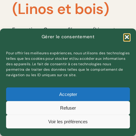
(Linos et bois)
Formations Gravure d'épargne (Linos et
Gérer le consentement
bois) [...]
Pour offrir les meilleures expériences, nous utilisons des technologies
By
Pierrick
|
27 May 2024
|
Renforcer
telles que les cookies pour stocker et/ou accéder aux informations
des appareils. Le fait de consentir à ces technologies nous
ses compétences
permettra de traiter des données telles que le comportement de
navigation ou les ID uniques sur ce site.
on
techniques
|
Comments Off
Gravure
Accepter
d’épargne
(Linos
Refuser
et
Voir les préférences
bois)