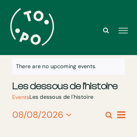
Skip
to
content
There are no upcoming events.
Notice
Les dessous de l'histoire
Les dessous de l'histoire
Events
Ev
08/08/2026
Search
Events
Day
Select
Search
Vi
and
date.
Views