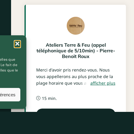
elles que
Le fait de
lles que le
férences