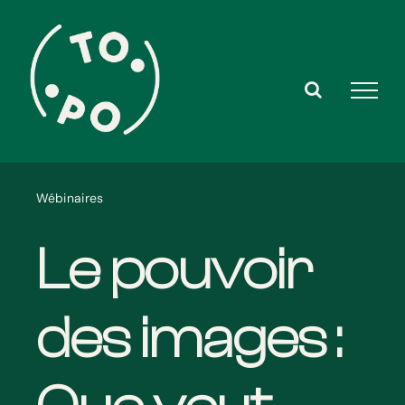
Skip
to
content
Wébinaires
Le pouvoir
des images :