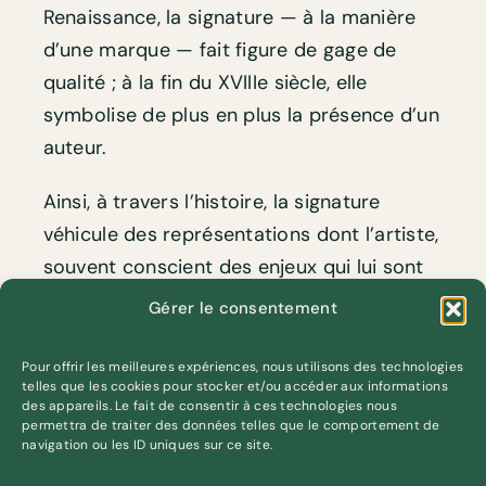
Renaissance, la signature — à la manière
d’une marque — fait figure de gage de
qualité ; à la fin du XVIIIe siècle, elle
symbolise de plus en plus la présence d’un
auteur.
Ainsi, à travers l’histoire, la signature
véhicule des représentations dont l’artiste,
souvent conscient des enjeux qui lui sont
associés, s’en empare et en joue pour
Gérer le consentement
valoriser sa création.
Pour offrir les meilleures expériences, nous utilisons des technologies
À partir d’une iconographie riche, cette
telles que les cookies pour stocker et/ou accéder aux informations
des appareils. Le fait de consentir à ces technologies nous
conférence en ligne propose des repères
permettra de traiter des données telles que le comportement de
navigation ou les ID uniques sur ce site.
clairs pour réfléchir à la manière de signer
ses œuvres. Elle s’adresse aussi bien aux