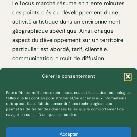
Le focus marché résume en trente minutes
des points clés du développement d’une
activité artistique dans un environnement
géographique spécifique. Ainsi, chaque
aspect du développement sur un territoire
particulier est abordé, tarif, clientèle,
communication, circuit de diffusion.
En complément de la conférence de 30
Gérer le consentement
minutes, une base de données de
ressources est accessible. Elle liste les
Pour offrir les meilleures expériences, nous utilisons des technologies
telles que les cookies pour stocker et/ou accéder aux informations
appels à projet, sites intéressants et lieux
des appareils. Le fait de consentir à ces technologies nous
permettra de traiter des données telles que le comportement de
de diffusion cités dans le focus marché.
navigation ou les ID uniques sur ce site.
Accepter