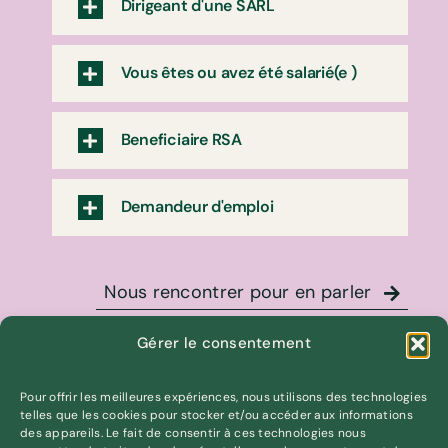
Dirigeant d'une SARL
Vous êtes ou avez été salarié(e )
Beneficiaire RSA
Demandeur d'emploi
Nous rencontrer pour en parler
Financement
Gérer le consentement
Pour offrir les meilleures expériences, nous utilisons des technologies
telles que les cookies pour stocker et/ou accéder aux informations
Pour aider l’artiste à construire sa
des appareils. Le fait de consentir à ces technologies nous