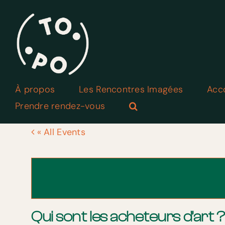
Skip
to
content
À propos
Les Rencontres Imagées
Acc
Prendre rendez-vous
« All Events
Qui sont les acheteurs d’art ?