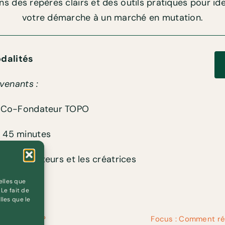
s des repères clairs et des outils pratiques pour ide
votre démarche à un marché en mutation.
dalités
rvenants :
u, Co-Fondateur TOPO
:
45 minutes
 les créateurs et les créatrices
elles que
Le fait de
lles que le
nsent-elles ?
Focus : Comment réd