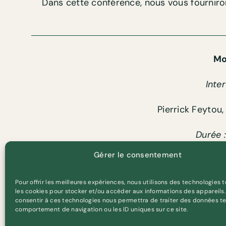
Dans cette conférence, nous vous fourniron
Mo
Inte
Pierrick Feyto
Durée 
Gérer le consentement
Accessibilité :
Ouvert à tous
Pour offrir les meilleures expériences, nous utilisons des technologies t
les cookies pour stocker et/ou accéder aux informations des appareils. 
consentir à ces technologies nous permettra de traiter des données te
comportement de navigation ou les ID uniques sur ce site.
Le pouvoir des images ? Vol.2 À quoi les images pe