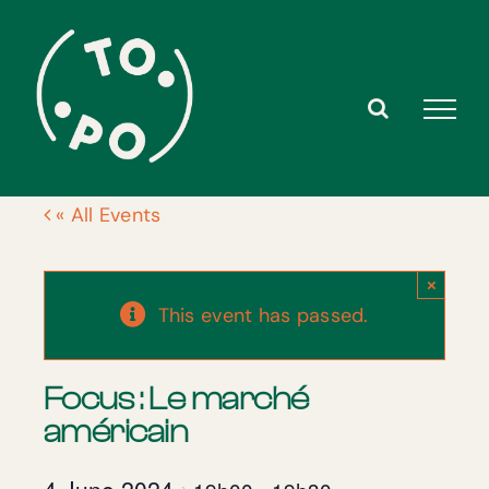
Skip
to
content
« All Events
×
This event has passed.
Focus : Le marché
américain