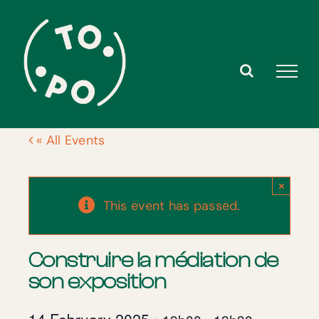
Skip
to
content
« All Events
×
This event has passed.
Construire la médiation de
son exposition