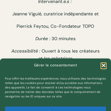
Intervenant.e.s :
Jeanne Viguié, curatrice indépendante et
Pierrick Feytou, Co-Fondateur TOPO
Durée :
30 minutes
Accessibilité :
Ouvert à tous les créateurs
et les créatrices
Gérer le consentement
Inscription en ligne
Pour offrir les meilleures expériences, nous utilisons des technologies
telles que les cookies pour stocker et/ou accéder aux informations
des appareils. Le fait de consentir à ces technologies nous
permettra de traiter des données telles que le comportement de
navigation ou les ID uniques sur ce site.
Actualité et débouchés
Analyser l’art in situ :
du décor spectacle
Parcours artistiques en