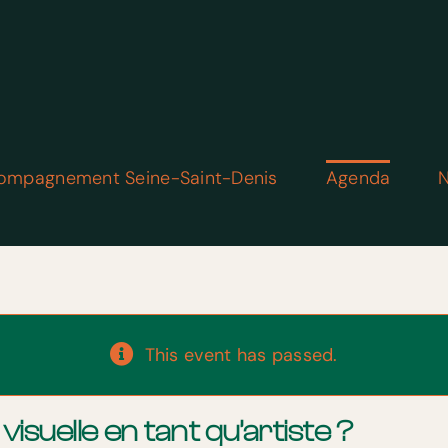
ompagnement Seine-Saint-Denis
Agenda
N
This event has passed.
suelle en tant qu’artiste ?