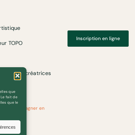
tistique
Inscription en ligne
teur TOPO
rs et les créatrices
elles que
Le fait de
lles que le
rain pour gagner en
férences