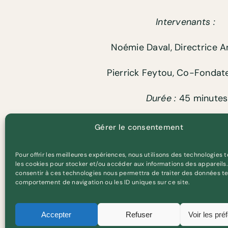
Intervenants :
Noémie Daval, Directrice Ar
Pierrick Feytou, Co-Fonda
Durée :
45 minutes
Accessibilité :
Ouvert à tous les créateu
Gérer le consentement
Pour offrir les meilleures expériences, nous utilisons des technologies t
les cookies pour stocker et/ou accéder aux informations des appareils. 
consentir à ces technologies nous permettra de traiter des données te
Comment intégrer des associations d’art contempo
comportement de navigation ou les ID uniques sur ce site.
visibilité ?
Accepter
Refuser
Voir les pré