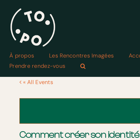
Skip
to
content
À propos
Les Rencontres Imagées
Acc
Prendre rendez-vous
« All Events
Comment créer son identité vi