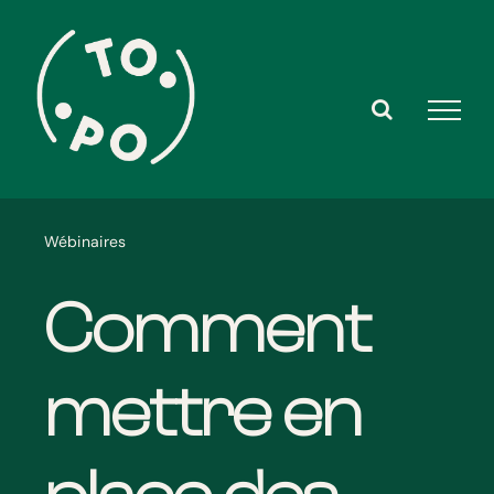
Skip
to
content
Wébinaires
Comment
mettre en