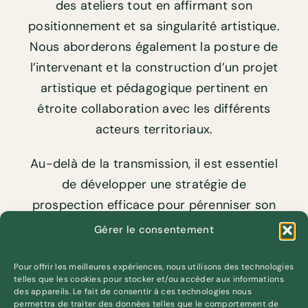
des ateliers tout en affirmant son
positionnement et sa singularité artistique.
Nous aborderons également la posture de
l’intervenant et la construction d’un projet
artistique et pédagogique pertinent en
étroite collaboration avec les différents
acteurs territoriaux.
Au-delà de la transmission, il est essentiel
de développer une stratégie de
prospection efficace pour pérenniser son
activité. Comment structurer un plan
Gérer le consentement
d’action, attirer de nouveaux partenaires
et entretenir des collaborations durables ?
Pour offrir les meilleures expériences, nous utilisons des technologies
telles que les cookies pour stocker et/ou accéder aux informations
Cette conférence apportera des clés
des appareils. Le fait de consentir à ces technologies nous
permettra de traiter des données telles que le comportement de
concrètes pour allier démarche artistique