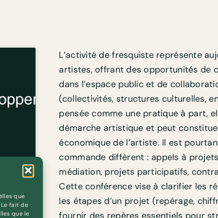
L’activité de fresquiste représente au
artistes, offrant des opportunités de c
dans l’espace public et de collaborat
(collectivités, structures culturelles, 
pensée comme une pratique à part, ell
démarche artistique et peut constit
économique de l’artiste. Il est pourtant
commande diffèrent : appels à projets
médiation, projets participatifs, contr
Cette conférence vise à clarifier les r
elles que
les étapes d’un projet (repérage, chiff
Le fait de
lles que le
fournir des repères essentiels pour str